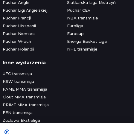
Puchar Anglii
Siatkarska Liga Mistrzyń
Puchar Ligi Angielskiej
Puchar CEV
Puchar Francji
NBA transmisje
Puchar Hiszpanii
Euroliga
Puchar Niemiec
Eurocup
Puchar Włoch
Energa Basket Liga
Puchar Holandii
NHL transmisje
Inne wydarzenia
UFC transmisja
KSW transmisja
FAME MMA transmisja
Clout MMA transmisja
PRIME MMA transmisja
FEN transmisja
Żużlowa Ekstraliga
Speedway Grand Prix