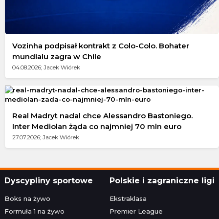
Vozinha podpisał kontrakt z Colo-Colo. Bohater
mundialu zagra w Chile
04.08.2026; Jacek Wiórek
Real Madryt nadal chce Alessandro Bastoniego.
Inter Mediolan żąda co najmniej 70 mln euro
27.07.2026; Jacek Wiórek
Dyscypliny sportowe
Polskie i zagraniczne ligi
Boks na żywo
Ekstraklasa
Formuła 1 na żywo
Premier League