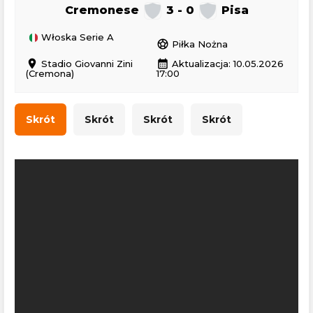
Cremonese
3 - 0
Pisa
Włoska Serie A
sports_soccer
Piłka Nożna
location_on
calendar_month
Stadio Giovanni Zini
Aktualizacja: 10.05.2026
(Cremona)
17:00
Skrót
Skrót
Skrót
Skrót