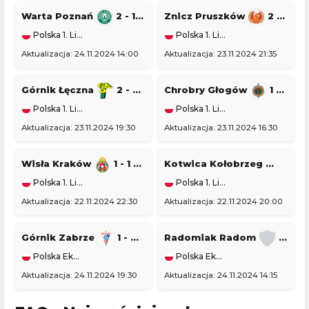
Warta Poznań
2 - 1
Pogoń Siedlce
Znicz Pruszków
2 - 2
Polska 1. Liga
Polska 1. Liga
Aktualizacja: 24.11.2024 14:00
Aktualizacja: 23.11.2024 21:35
Górnik Łęczna
2 - 2
GKS Tychy
Chrobry Głogów
1 - 1
Polska 1. Liga
Polska 1. Liga
Aktualizacja: 23.11.2024 19:30
Aktualizacja: 23.11.2024 16:30
Wisła Kraków
1 - 1
Stal Rzeszów
Kotwica Kołobrzeg
0 - 5
Polska 1. Liga
Polska 1. Liga
Aktualizacja: 22.11.2024 22:30
Aktualizacja: 22.11.2024 20:00
Górnik Zabrze
1 - 0
Piast Gliwice
Radomiak Radom
1 - 2
Polska Ekstraklasa
Polska Ekstraklasa
Aktualizacja: 24.11.2024 19:30
Aktualizacja: 24.11.2024 14:15