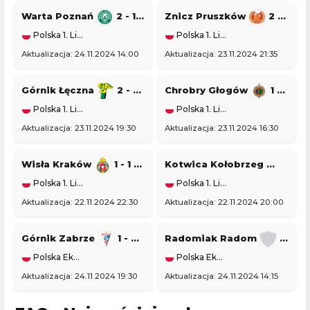
Warta Poznań
2 - 1
Pogoń Siedlce
Znicz Pruszków
2 - 2
Polska 1. Liga
Polska 1. Liga
Aktualizacja: 24.11.2024 14:00
Aktualizacja: 23.11.2024 21:35
Górnik Łęczna
2 - 2
GKS Tychy
Chrobry Głogów
1 - 1
Polska 1. Liga
Polska 1. Liga
Aktualizacja: 23.11.2024 19:30
Aktualizacja: 23.11.2024 16:30
Wisła Kraków
1 - 1
Stal Rzeszów
Kotwica Kołobrzeg
0 - 5
Polska 1. Liga
Polska 1. Liga
Aktualizacja: 22.11.2024 22:30
Aktualizacja: 22.11.2024 20:00
Górnik Zabrze
1 - 0
Piast Gliwice
Radomiak Radom
1 - 2
Polska Ekstraklasa
Polska Ekstraklasa
Aktualizacja: 24.11.2024 19:30
Aktualizacja: 24.11.2024 14:15