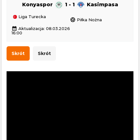
Konyaspor
1 - 1
Kasimpasa
Liga Turecka
sports_soccer
Piłka Nożna
calendar_month
Aktualizacja: 08.03.2026
16:00
Skrót
Skrót