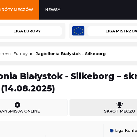
KRÓTY MECZÓW
NEWSY
LIGA EUROPY
LIGA MISTRZÓ
erencji Europy
Jagiellonia Białystok - Silkeborg
onia Białystok - Silkeborg – sk
ski Koszykówka 3x3
Korona Kielce II
-
Wisła Kraków II
(14.08.2025)
Polska 3. Liga
08.08.2026 14:00
RANSMISJA ONLINE
SKRÓT MECZU
-
Górnik Łęczna
Sparta Katowice
-
Stilon Gorzów Wielkopolski
Polska 3. Liga
Liga Konfe
08.08.2026 14:00