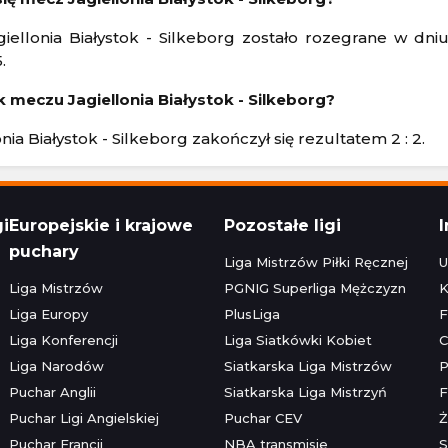
iellonia Białystok - Silkeborg zostało rozegrane w dni
.
k meczu Jagiellonia Białystok - Silkeborg?
nia Białystok - Silkeborg zakończył się rezultatem 2 : 2.
gi
Europejskie i krajowe
Pozostałe ligi
puchary
Liga Mistrzów Piłki Ręcznej
U
Liga Mistrzów
PGNIG Superliga Mężczyzn
K
Liga Europy
PlusLiga
F
Liga Konferencji
Liga Siatkówki Kobiet
C
Liga Narodów
Siatkarska Liga Mistrzów
P
Puchar Anglii
Siatkarska Liga Mistrzyń
F
Puchar Ligi Angielskiej
Puchar CEV
Ż
Puchar Francji
NBA transmisje
S