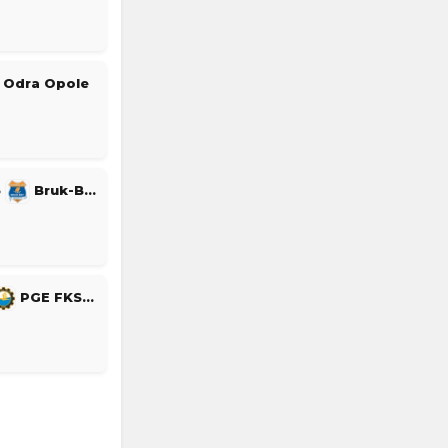
Odra Opole
5
Bruk-Bet Termalica Nieciecza
PGE FKS Stal Mielec