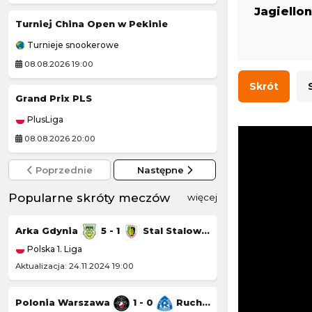
Jagiello
Turniej China Open w Pekinie
Grand Prix Moto
Turnieje snookerowe
MotoGP
08.08.2026 19:00
08.08.2026 20:40
Skrót
Grand Prix PLS
Czornomoreć O
PlusLiga
Liga Ukraińska
08.08.2026 20:00
08.08.2026 14:00
Poprzednie
Następne
Popularne skróty meczów
więcej
Arka Gdynia
5 - 1
Stal Stalowa Wola
Górnik Łęczna
Polska 1. Liga
Polska 1. Liga
Aktualizacja: 24.11.2024 19:00
Aktualizacja: 23.11.20
Polonia Warszawa
1 - 0
Ruch Chorzów
Chrobry Głogów