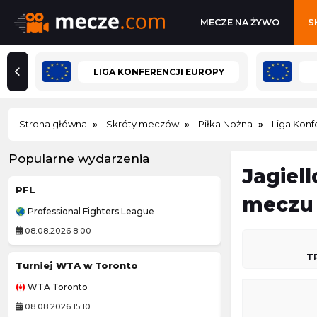
MECZE NA ŻYWO
S
LIGA KONFERENCJI EUROPY
Strona główna
Skróty meczów
Piłka Nożna
Liga Konf
Popularne wydarzenia
Jagiell
PFL
Mistrzostwa Pol
meczu 
Professional Fighters League
Koszykówka 3x3
08.08.2026 8:00
08.08.2026 22:00
T
Turniej WTA w Toronto
Pogoń Szczecin
WTA Toronto
Ekstraliga Kobiet
08.08.2026 15:10
08.08.2026 12:30