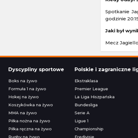
Spotkanie Jag
godzinie 20:15
Jaki był wyni
Mecz Jagiello
Dyscypliny sportowe
Polskie i zagraniczne li
Boks na żywo
Ekstraklasa
Formuła 1 na żywo
Premier League
Hokej na żywo
La Liga Hiszpańska
Koszykówka na żywo
Bundesliga
MMA na żywo
Serie A
Piłka nożna na żywo
Ligue 1
Piłka ręczna na żywo
Championship
Rugby na żywo
Eredivisie