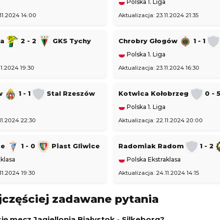
Polska 1. Liga
.11.2024 14:00
Aktualizacja: 23.11.2024 21:35
na
2 - 2
GKS Tychy
Chrobry Głogów
1 - 1
Polska 1. Liga
11.2024 19:30
Aktualizacja: 23.11.2024 16:30
ów
1 - 1
Stal Rzeszów
Kotwica Kołobrzeg
0 - 
Polska 1. Liga
11.2024 22:30
Aktualizacja: 22.11.2024 20:00
ze
1 - 0
Piast Gliwice
Radomiak Radom
1 - 2
klasa
Polska Ekstraklasa
11.2024 19:30
Aktualizacja: 24.11.2024 14:15
jczęściej zadawane pytania
ię mecz Jagiellonia Białystok - Silkeborg?