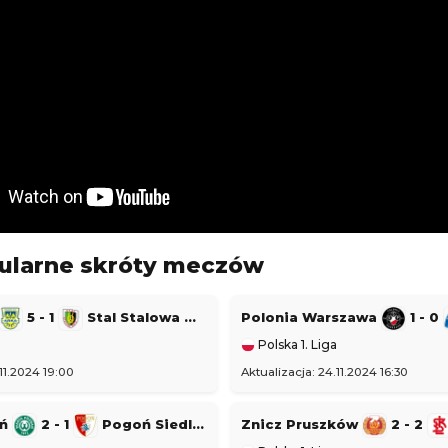
Polska Ekstraklasa
24 16:30
Aktualizacja: 24.11.2024 14:15
1 - 1
Stal Rzeszów
Raków Częstochowa
1 - 1
Korona Kielce
Polska Ekstraklasa
24 22:30
Aktualizacja: 24.11.2024 16:45
zeg
0 - 5
Bruk-Bet Termalica Nieciecza
Legia Warszawa
3 - 2
Cracovia
Polska Ekstraklasa
024 20:00
Aktualizacja: 23.11.2024 22:15
ularne skróty meczów
5 - 1
Stal Stalowa Wola
Polonia Warszawa
1 - 0
Polska 1. Liga
.11.2024 19:00
Aktualizacja: 24.11.2024 16:30
ań
2 - 1
Pogoń Siedlce
Znicz Pruszków
2 - 2