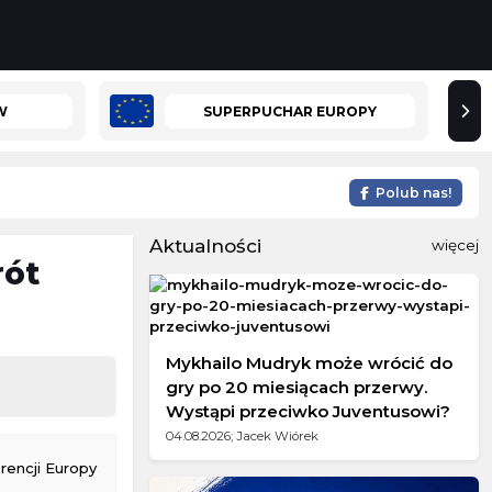
W
SUPERPUCHAR EUROPY
Polub nas!
Aktualności
więcej
rót
Mykhailo Mudryk może wrócić do
gry po 20 miesiącach przerwy.
Wystąpi przeciwko Juventusowi?
04.08.2026; Jacek Wiórek
rencji Europy