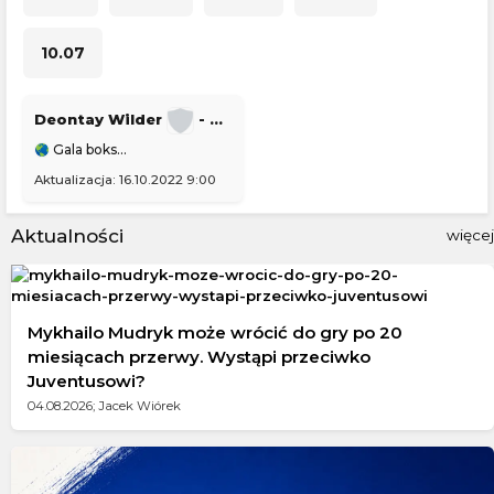
10.07
Deontay Wilder
-
Robert Helenius
Gala boksu dzisiaj
Aktualizacja: 16.10.2022 9:00
Aktualności
więcej
Mykhailo Mudryk może wrócić do gry po 20
miesiącach przerwy. Wystąpi przeciwko
Juventusowi?
04.08.2026; Jacek Wiórek