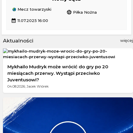
Mecz towarzyski
sports_soccer
Piłka Nożna
calendar_month
11.07.2025 16:00
Aktualności
więcej
Mykhailo Mudryk może wrócić do gry po 20
miesiącach przerwy. Wystąpi przeciwko
Juventusowi?
04.08.2026; Jacek Wiórek