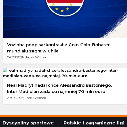
Vozinha podpisał kontrakt z Colo-Colo. Bohater
mundialu zagra w Chile
04.08.2026; Jacek Wiórek
Real Madryt nadal chce Alessandro Bastoniego.
Inter Mediolan żąda co najmniej 70 mln euro
27.07.2026; Jacek Wiórek
Dyscypliny sportowe
Polskie i zagraniczne ligi