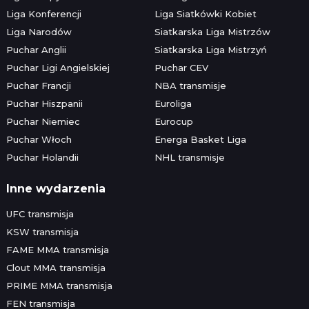
Liga Konferencji
Liga Siatkówki Kobiet
Liga Narodów
Siatkarska Liga Mistrzów
Puchar Anglii
Siatkarska Liga Mistrzyń
Puchar Ligi Angielskiej
Puchar CEV
Puchar Francji
NBA transmisje
Puchar Hiszpanii
Euroliga
Puchar Niemiec
Eurocup
Puchar Włoch
Energa Basket Liga
Puchar Holandii
NHL transmisje
Inne wydarzenia
UFC transmisja
KSW transmisja
FAME MMA transmisja
Clout MMA transmisja
PRIME MMA transmisja
FEN transmisja