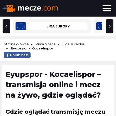
LIGA EUROPY
Strona główna
Piłka Nożna
Liga Turecka
Eyupspor - Kocaelispor
Polub nas!
Eyupspor - Kocaelispor –
transmisja online i mecz
na żywo, gdzie oglądać?
Gdzie oglądać transmisję meczu