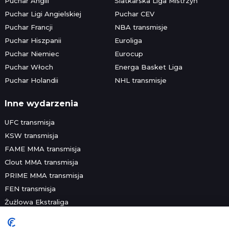
Puchar Anglii
Siatkarska Liga Mistrzyń
Puchar Ligi Angielskiej
Puchar CEV
Puchar Francji
NBA transmisje
Puchar Hiszpanii
Euroliga
Puchar Niemiec
Eurocup
Puchar Włoch
Energa Basket Liga
Puchar Holandii
NHL transmisje
Inne wydarzenia
UFC transmisja
KSW transmisja
FAME MMA transmisja
Clout MMA transmisja
PRIME MMA transmisja
FEN transmisja
Żużlowa Ekstraliga
Speedway Grand Prix
Skoki narciarskie