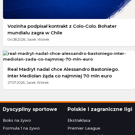
Vozinha podpisał kontrakt z Colo-Colo. Bohater
mundialu zagra w Chile
04.08.2026; Jacek Wiórek
Real Madryt nadal chce Alessandro Bastoniego.
Inter Mediolan żąda co najmniej 70 mln euro
27.07.2026; Jacek Wiórek
Dyscypliny sportowe
Polskie i zagraniczne ligi
Boks na żywo
Ekstraklasa
Formuła 1 na żywo
Premier League