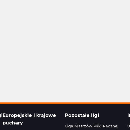
Polska Ekstraklasa
24 16:30
Aktualizacja: 24.11.2024 14:15
1 - 1
Stal Rzeszów
Raków Częstochowa
1 - 1
Korona Kielce
Polska Ekstraklasa
24 22:30
Aktualizacja: 24.11.2024 16:45
zeg
0 - 5
Bruk-Bet Termalica Nieciecza
Legia Warszawa
3 - 2
Cracovia
Polska Ekstraklasa
024 20:00
Aktualizacja: 23.11.2024 22:15
gi
Europejskie i krajowe
Pozostałe ligi
puchary
Liga Mistrzów Piłki Ręcznej
U