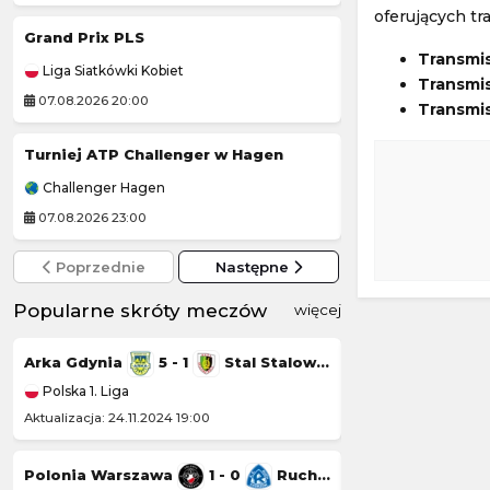
oferujących tr
Grand Prix PLS
Grand Prix Moto
Transmi
Liga Siatkówki Kobiet
MotoGP
Transmis
07.08.2026 20:00
07.08.2026 19:00
Transmis
Turniej ATP Challenger w Hagen
Challenger Hagen
Challenger Grodz
07.08.2026 23:00
08.08.2026 1:00
Poprzednie
Następne
Popularne skróty meczów
więcej
Arka Gdynia
5 - 1
Stal Stalowa Wola
Górnik Łęczna
Polska 1. Liga
Polska 1. Liga
Aktualizacja: 24.11.2024 19:00
Aktualizacja: 23.11.20
Polonia Warszawa
1 - 0
Ruch Chorzów
Chrobry Głogów