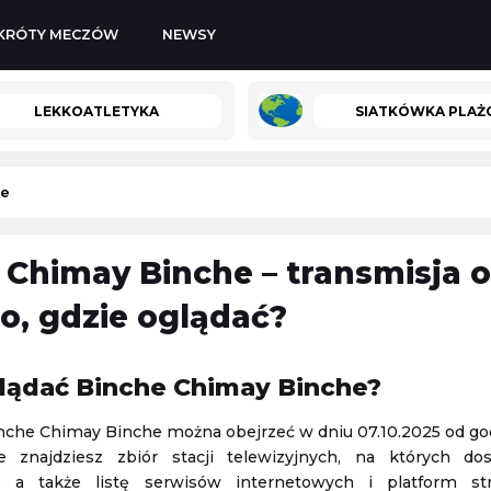
KRÓTY MECZÓW
NEWSY
LEKKOATLETYKA
SIATKÓWKA PLA
he
 Chimay Binche – transmisja o
Kozerki Open
-
UD Almería
o, gdzie oglądać?
Challenger Grodzisk Mazowiecki
08.08.2026 1:00
lądać Binche Chimay Binche?
Bayern Monachium
-
Aston Villa
nche Chimay Binche można obejrzeć w dniu 07.10.2025 od god
Mecz towarzyski
ie znajdziesz zbiór stacji telewizyjnych, na których do
07.08.2026 16:00
v, a także listę serwisów internetowych i platform s