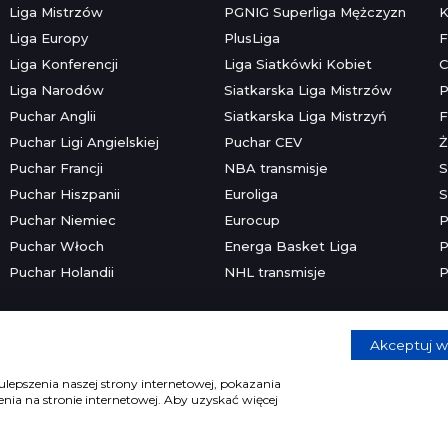
Liga Mistrzów
PGNIG Superliga Mężczyzn
K
Liga Europy
PlusLiga
F
Liga Konferencji
Liga Siatkówki Kobiet
C
Liga Narodów
Siatkarska Liga Mistrzów
P
Puchar Anglii
Siatkarska Liga Mistrzyń
F
Puchar Ligi Angielskiej
Puchar CEV
Ż
Puchar Francji
NBA transmisje
S
Puchar Hiszpanii
Euroliga
S
Puchar Niemiec
Eurocup
P
Puchar Włoch
Energa Basket Liga
P
Puchar Holandii
NHL transmisje
P
Akceptuj w
Copyright © 2026 mecze.com
Kontakt
•
Reklama
•
Polityka prywatności
lepszenia naszej strony internetowej, pokazania
ia na stronie internetowej. Aby uzyskać więcej
e dla osób powyżej 18 lat. Hazard może uzależniać. Graj odpowiedzia