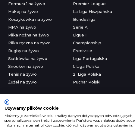
Formuła 1 na żywo
Premier League
Hokej na żywo
La Liga Hiszpańska
Koszykówka na żywo
Bundesliga
MMA na żywo
Serie A
Piłka nożna na żywo
Ligue 1
Piłka ręczna na żywo
Championship
Rugby na żywo
Eredivisie
Siatkówka na żywo
Liga Portugalska
Snooker na żywo
1. Liga Polska
Tenis na żywo
2. Liga Polska
Żużel na żywo
Puchar Polski
Używamy plików cookie
Możemy je zamieścić w celu analizy danych dotyczących odwiedzających, u
spersonalizowanych treści i zapewnienia Państwu wspaniałego doświadczen
Serwis wyłączni
informacji na temat plików cookie, których używamy, otwórz ustawienia.