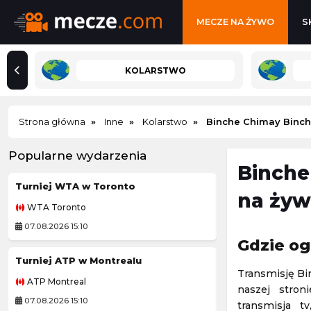
MECZE NA ŻYWO
S
KOLARSTWO
Strona główna
Inne
Kolarstwo
Binche Chimay Binc
Popularne wydarzenia
Binche
Turniej WTA w Toronto
Córdoba CF
na żyw
WTA Toronto
Mecz towarzyski
07.08.2026 15:10
07.08.2026 12:30
Gdzie og
Turniej ATP w Montrealu
Tour de Pologne
Transmisję Bi
ATP Montreal
Kolarstwo
naszej stron
07.08.2026 15:10
07.08.2026 18:55
transmisja t