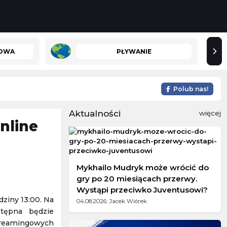
ŻOWA
PŁYWANIE
Polub nas!
Aktualności
więcej
nline
Mykhailo Mudryk może wrócić do
gry po 20 miesiącach przerwy.
Wystąpi przeciwko Juventusowi?
ziny 13:00. Na
04.08.2026; Jacek Wiórek
stępna będzie
treamingowych