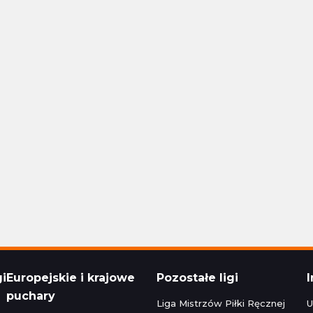
Polska Ekstraklasa
24 16:30
Aktualizacja: 24.11.2024 14:15
1 - 1
Stal Rzeszów
Raków Częstochowa
1 - 1
Korona Kielce
Polska Ekstraklasa
24 22:30
Aktualizacja: 24.11.2024 16:45
zeg
0 - 5
Bruk-Bet Termalica Nieciecza
Legia Warszawa
3 - 2
Cracovia
Polska Ekstraklasa
024 20:00
Aktualizacja: 23.11.2024 22:15
gi
Europejskie i krajowe
Pozostałe ligi
puchary
Liga Mistrzów Piłki Ręcznej
U