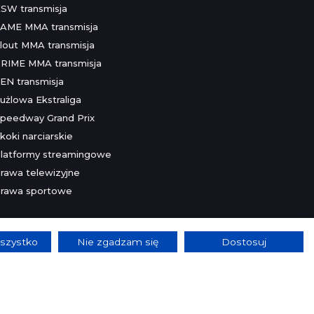
SW transmisja
AME MMA transmisja
lout MMA transmisja
RIME MMA transmisja
EN transmisja
użlowa Ekstraliga
peedway Grand Prix
koki narciarskie
latformy streamingowe
rawa telewizyjne
rawa sportowe
szystko
Nie zgadzam się
Dostosuj
lnie.
Szczegóły