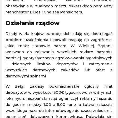
niedawno zaoferowała klientom możliwość
obstawiania wirtualnego meczu piłkarskiego pomiędzy
Manchester Blues i Chelsea Pensioners.
Działania rządów
Rządy wielu krajów europejskich zdają się dostrzegać
problem uzależnienia i powoli reagują na zagrożenie,
jakie może stanowić hazard. W Wielkiej Brytanii
wezwano do zakazania wszelkich reklam hazardu,
bardziej rygorystycznego egzekwowania tygodniowych
i dziennych limitów depozytów i zatrzymania
wszystkich darmowych zakładów lub ofert z
darmowymi spinami.
W Belgii zakłady bukmacherskie ogłosiły limit
depozytów w wysokości 500€ tygodniowo w witrynach
lokalnych, hiszpański rząd ograniczył reklamy hazardu
do godzin między 1:00 a 5:00 rano, a Łotwa zakazała
wszelkiego hazardu internetowego do czasu zniesienia
ograniczeń dotyczących koronawirusa. Pojawiają się