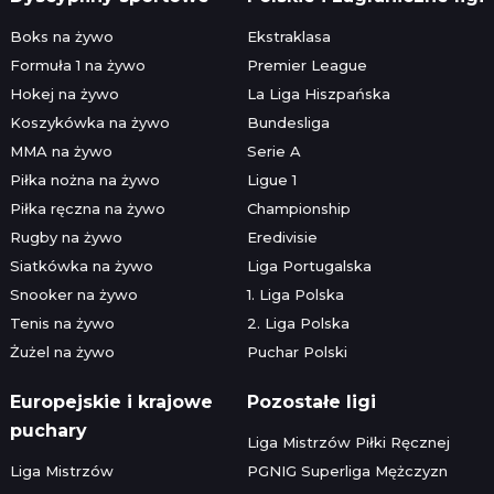
Boks na żywo
Ekstraklasa
Formuła 1 na żywo
Premier League
Hokej na żywo
La Liga Hiszpańska
Koszykówka na żywo
Bundesliga
MMA na żywo
Serie A
Piłka nożna na żywo
Ligue 1
Piłka ręczna na żywo
Championship
Rugby na żywo
Eredivisie
Siatkówka na żywo
Liga Portugalska
Snooker na żywo
1. Liga Polska
Tenis na żywo
2. Liga Polska
Żużel na żywo
Puchar Polski
Europejskie i krajowe
Pozostałe ligi
puchary
Liga Mistrzów Piłki Ręcznej
Liga Mistrzów
PGNIG Superliga Mężczyzn