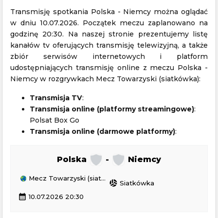
Transmisję spotkania Polska - Niemcy można oglądać
w dniu 10.07.2026. Początek meczu zaplanowano na
godzinę 20:30. Na naszej stronie prezentujemy listę
kanałów tv oferujących transmisję telewizyjną, a także
zbiór serwisów internetowych i platform
udostępniających transmisję online z meczu Polska -
Niemcy w rozgrywkach Mecz Towarzyski (siatkówka):
Transmisja TV
:
Transmisja online (platformy streamingowe)
:
Polsat Box Go
Transmisja online (darmowe platformy)
:
Polska
-
Niemcy
Mecz Towarzyski (siatkówka)
sports_volleyball
Siatkówka
calendar_month
10.07.2026 20:30