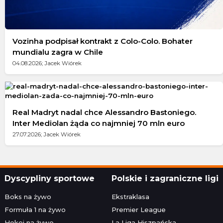
Vozinha podpisał kontrakt z Colo-Colo. Bohater
mundialu zagra w Chile
04.08.2026; Jacek Wiórek
Real Madryt nadal chce Alessandro Bastoniego.
Inter Mediolan żąda co najmniej 70 mln euro
27.07.2026; Jacek Wiórek
Dyscypliny sportowe
Polskie i zagraniczne ligi
Boks na żywo
Ekstraklasa
Formuła 1 na żywo
Premier League
Hokej na żywo
La Liga Hiszpańska