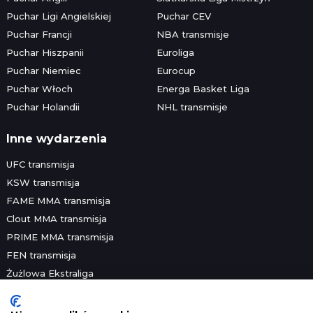
Puchar Ligi Angielskiej
Puchar CEV
Puchar Francji
NBA transmisje
Puchar Hiszpanii
Euroliga
Puchar Niemiec
Eurocup
Puchar Włoch
Energa Basket Liga
Puchar Holandii
NHL transmisje
Inne wydarzenia
UFC transmisja
KSW transmisja
FAME MMA transmisja
Clout MMA transmisja
PRIME MMA transmisja
FEN transmisja
Żużlowa Ekstraliga
Speedway Grand Prix
Skoki narciarskie