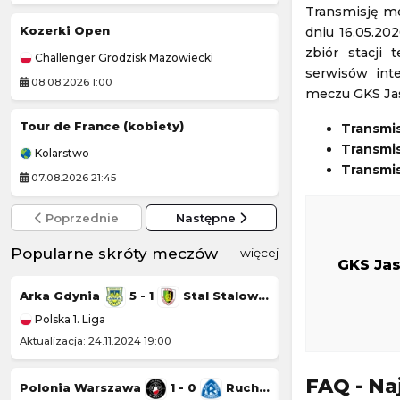
Transmisję me
Kozerki Open
PRIME MMA
dniu 16.05.202
zbiór stacji 
Challenger Grodzisk Mazowiecki
Prime MMA
serwisów int
08.08.2026 1:00
08.08.2026 2:00
meczu GKS Jast
Tour de France (kobiety)
Prime Show MMA
Transmi
Transmis
Kolarstwo
Prime MMA
Transmis
07.08.2026 21:45
08.08.2026 2:00
Poprzednie
Następne
Popularne skróty meczów
więcej
GKS Ja
Arka Gdynia
5 - 1
Stal Stalowa Wola
Górnik Łęczna
Polska 1. Liga
Polska 1. Liga
Aktualizacja: 24.11.2024 19:00
Aktualizacja: 23.11.20
FAQ - Na
Polonia Warszawa
1 - 0
Ruch Chorzów
Chrobry Głogów