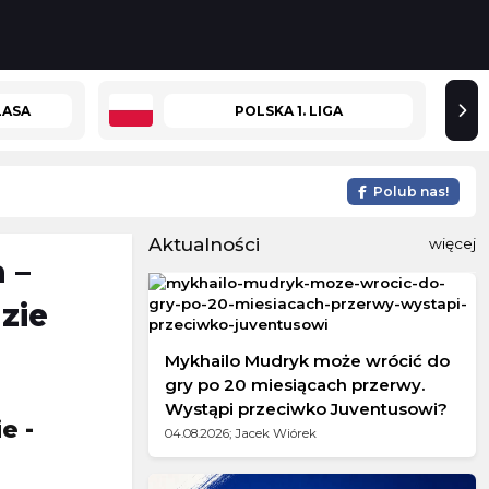
LASA
POLSKA 1. LIGA
Polub nas!
Aktualności
więcej
 –
zie
Mykhailo Mudryk może wrócić do
gry po 20 miesiącach przerwy.
Wystąpi przeciwko Juventusowi?
e -
04.08.2026; Jacek Wiórek