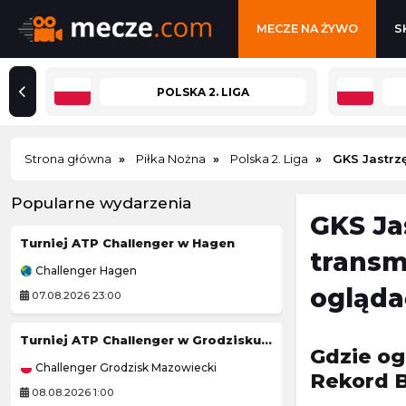
MECZE NA ŻYWO
S
POLSKA 2. LIGA
Strona główna
Piłka Nożna
Polska 2. Liga
GKS Jastrzę
Popularne wydarzenia
GKS Jas
Turniej ATP Challenger w Hagen
Turniej ATP Chal
transm
Challenger Hagen
Challenger Lexin
ogląda
07.08.2026 23:00
08.08.2026 1:59
Turniej ATP Challenger w Grodzisku Mazowieckim
Ann Li
-
E
Gdzie og
Challenger Grodzisk Mazowiecki
WTA Toronto
Rekord B
08.08.2026 1:00
07.08.2026 23:30