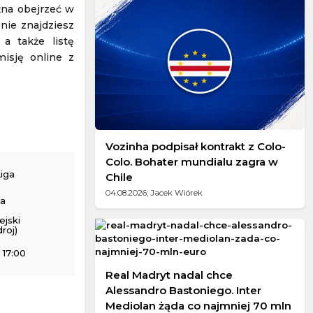
żna obejrzeć w
onie znajdziesz
 a także listę
isję online z
Vozinha podpisał kontrakt z Colo-
Colo. Bohater mundialu zagra w
Liga
Chile
04.08.2026; Jacek Wiórek
na
ejski
roj)
 17:00
Real Madryt nadal chce
Alessandro Bastoniego. Inter
Mediolan żąda co najmniej 70 mln