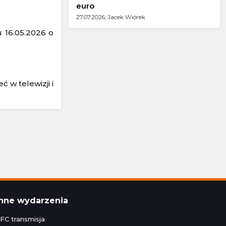
euro
27.07.2026; Jacek Wiórek
u 16.05.2026 o
 w telewizji i
Inne wydarzenia
FC transmisja