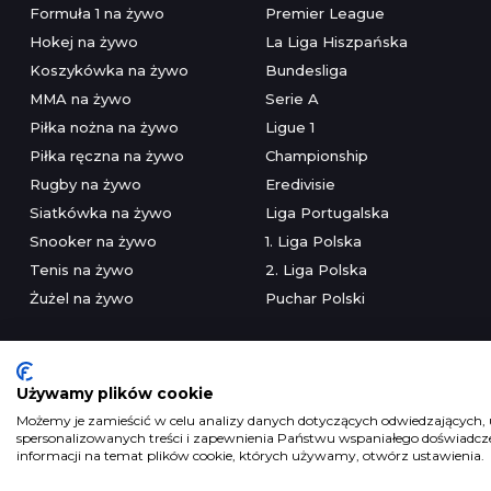
Formuła 1 na żywo
Premier League
Hokej na żywo
La Liga Hiszpańska
Koszykówka na żywo
Bundesliga
MMA na żywo
Serie A
Piłka nożna na żywo
Ligue 1
Piłka ręczna na żywo
Championship
Rugby na żywo
Eredivisie
Siatkówka na żywo
Liga Portugalska
Snooker na żywo
1. Liga Polska
Tenis na żywo
2. Liga Polska
Żużel na żywo
Puchar Polski
Używamy plików cookie
Możemy je zamieścić w celu analizy danych dotyczących odwiedzających, u
spersonalizowanych treści i zapewnienia Państwu wspaniałego doświadczen
Serwis wyłączni
informacji na temat plików cookie, których używamy, otwórz ustawienia.