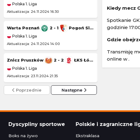
Polska 1. Liga
Polska 1. Liga
Kiedy mecz G
Aktualizacja: 24.11.2024 16:30
Aktualizacja: 23.11.20
Spotkanie GKS
godzinie 17:00
Warta Poznań
2 - 1
Pogoń Siedlce
Wisła Kraków
Polska 1. Liga
Polska 1. Liga
Gdzie obejrz
Aktualizacja: 24.11.2024 14:00
Aktualizacja: 22.11.20
Transmisję me
online w .
Znicz Pruszków
2 - 2
ŁKS Łódź
Kotwica Kołobr
Polska 1. Liga
Polska 1. Liga
Aktualizacja: 23.11.2024 21:35
Aktualizacja: 22.11.2
Poprzednie
Następne
Dyscypliny sportowe
Polskie i zagraniczne li
Boks na żywo
Ekstraklasa