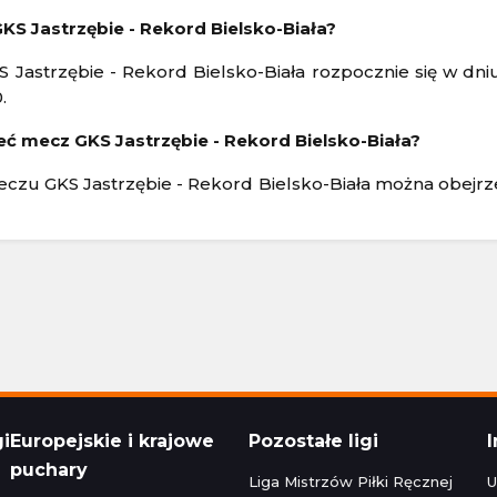
Polska Ekstraklasa
KS Jastrzębie - Rekord Bielsko-Biała?
24 16:30
Aktualizacja: 24.11.2024 14:15
 Jastrzębie - Rekord Bielsko-Biała rozpocznie się w dni
.
1 - 1
Stal Rzeszów
Raków Częstochowa
1 - 1
Korona Kielce
Polska Ekstraklasa
eć mecz GKS Jastrzębie - Rekord Bielsko-Biała?
24 22:30
Aktualizacja: 24.11.2024 16:45
czu GKS Jastrzębie - Rekord Bielsko-Biała można obejrzeć
zeg
0 - 5
Bruk-Bet Termalica Nieciecza
Legia Warszawa
3 - 2
Cracovia
Polska Ekstraklasa
024 20:00
Aktualizacja: 23.11.2024 22:15
gi
Europejskie i krajowe
Pozostałe ligi
puchary
Liga Mistrzów Piłki Ręcznej
U