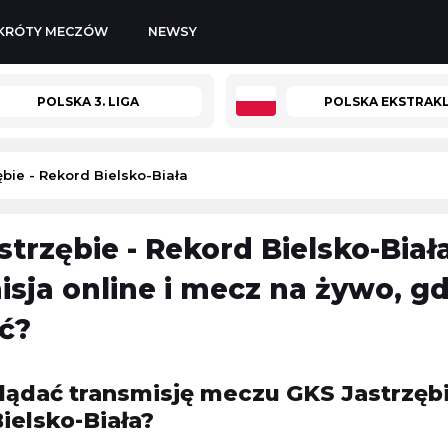
KRÓTY MECZÓW
NEWSY
POLSKA 3. LIGA
POLSKA EKSTRAK
bie - Rekord Bielsko-Biała
trzębie - Rekord Bielsko-Biała
lenger w Lexington
PRIME MMA 18
isja online i mecz na żywo, gd
gton
Prime MMA
ć?
08.08.2026 2:00
PRIME MMA Summer Festival
lena Rybakina
lądać transmisję meczu GKS Jastrzębi
Prime MMA
ielsko-Biała?
08.08.2026 2:00