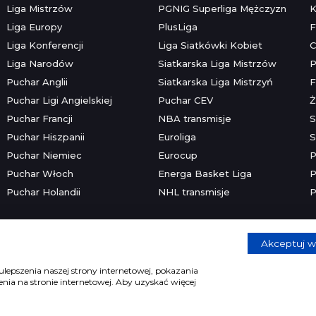
Liga Mistrzów
PGNIG Superliga Mężczyzn
K
Liga Europy
PlusLiga
F
Liga Konferencji
Liga Siatkówki Kobiet
C
Liga Narodów
Siatkarska Liga Mistrzów
P
Puchar Anglii
Siatkarska Liga Mistrzyń
F
Puchar Ligi Angielskiej
Puchar CEV
Ż
Puchar Francji
NBA transmisje
S
Puchar Hiszpanii
Euroliga
S
Puchar Niemiec
Eurocup
P
Puchar Włoch
Energa Basket Liga
P
Puchar Holandii
NHL transmisje
P
Akceptuj w
Copyright © 2026 mecze.com
Kontakt
•
Reklama
•
Polityka prywatności
lepszenia naszej strony internetowej, pokazania
ia na stronie internetowej. Aby uzyskać więcej
e dla osób powyżej 18 lat. Hazard może uzależniać. Graj odpowiedzia