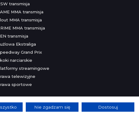
SW transmisja
AME MMA transmisja
lout MMA transmisja
RIME MMA transmisja
EN transmisja
użlowa Ekstraliga
peedway Grand Prix
koki narciarskie
latformy streamingowe
rawa telewizyjne
rawa sportowe
szystko
Nie zgadzam się
Dostosuj
lnie.
Szczegóły