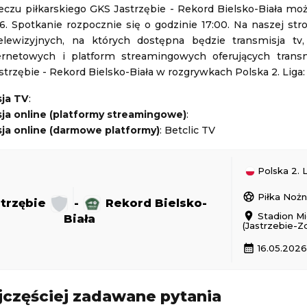
czu piłkarskiego GKS Jastrzębie - Rekord Bielsko-Biała mo
6. Spotkanie rozpocznie się o godzinie 17:00. Na naszej str
SCR Altach
-
WSG Tirol
telewizyjnych, na których dostępna będzie transmisja tv,
Liga Austriacka
ernetowych i platform streamingowych oferujących transm
07.08.2026 21:30
rzębie - Rekord Bielsko-Biała w rozgrywkach Polska 2. Liga:
sja TV
:
Podlasie Biała Podlaska
-
Hetman Zamośc
ja online (platformy streamingowe)
:
Polska 3. Liga
ja online (darmowe platformy)
: Betclic TV
07.08.2026 21:57
Polska 2. 
sports_soccer
Piłka Noż
strzębie
-
Rekord Bielsko-
location_on
Stadion Mi
Biała
(Jastrzebie-Zd
2 - 2
GKS Tychy
Górnik Zabrze
1 - 0
Piast Gliwice
Polska Ekstraklasa
calendar_month
16.05.2026
24 19:30
Aktualizacja: 24.11.2024 19:30
jczęściej zadawane pytania
1 - 1
Odra Opole
Radomiak Radom
1 - 2
PGE FKS Stal Mielec