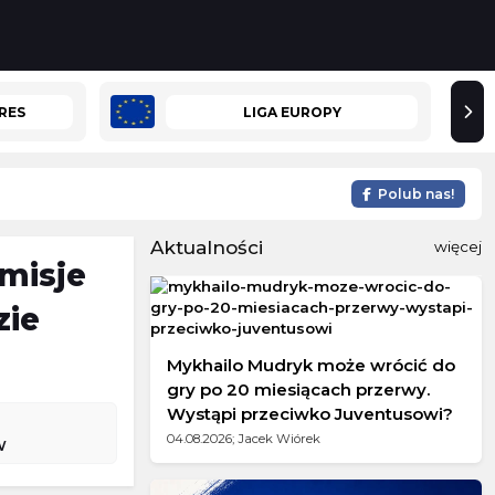
RES
LIGA EUROPY
Polub nas!
Aktualności
więcej
smisje
zie
Mykhailo Mudryk może wrócić do
gry po 20 miesiącach przerwy.
Wystąpi przeciwko Juventusowi?
isku Mazowieckim
04.08.2026; Jacek Wiórek
W