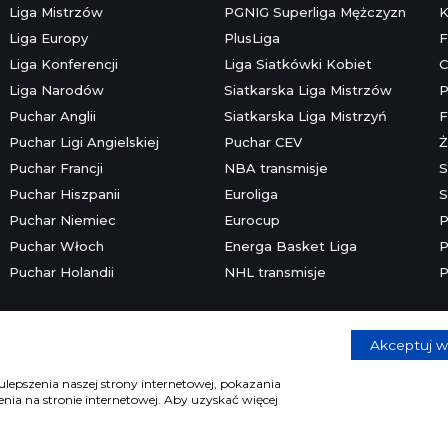
Liga Mistrzów
PGNIG Superliga Mężczyzn
K
Liga Europy
PlusLiga
F
Liga Konferencji
Liga Siatkówki Kobiet
C
Liga Narodów
Siatkarska Liga Mistrzów
P
Puchar Anglii
Siatkarska Liga Mistrzyń
F
Puchar Ligi Angielskiej
Puchar CEV
Ż
Puchar Francji
NBA transmisje
S
Puchar Hiszpanii
Euroliga
S
Puchar Niemiec
Eurocup
P
Puchar Włoch
Energa Basket Liga
P
Puchar Holandii
NHL transmisje
P
Akceptuj w
Copyright © 2026 mecze.com
Kontakt
•
Reklama
•
Polityka prywatności
lepszenia naszej strony internetowej, pokazania
ia na stronie internetowej. Aby uzyskać więcej
e dla osób powyżej 18 lat. Hazard może uzależniać. Graj odpowiedzia