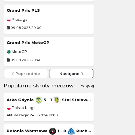
Grand Prix PLS
Rekord Bielsko-
PlusLiga
Ekstraliga Kobiet
09.08.2026 20:00
09.08.2026 14:00
Grand Prix MotoGP
Luzino
-
MotoGP
Polska 3. Liga
09.08.2026 20:40
09.08.2026 14:00
Poprzednie
Następne
Popularne skróty meczów
więcej
Arka Gdynia
5 - 1
Stal Stalowa Wola
Górnik Łęczna
Polska 1. Liga
Polska 1. Liga
Aktualizacja: 24.11.2024 19:00
Aktualizacja: 23.11.20
Polonia Warszawa
1 - 0
Ruch Chorzów
Chrobry Głogów