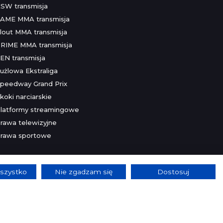
SW transmisja
AME MMA transmisja
lout MMA transmisja
RIME MMA transmisja
EN transmisja
użlowa Ekstraliga
peedway Grand Prix
koki narciarskie
latformy streamingowe
rawa telewizyjne
rawa sportowe
szystko
Nie zgadzam się
Dostosuj
lnie.
Szczegóły