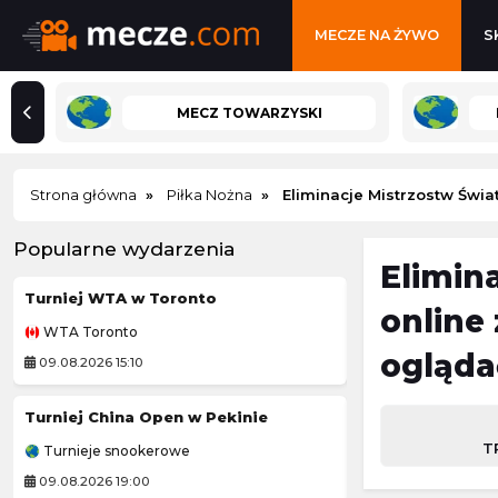
MECZE NA ŻYWO
S
MECZ TOWARZYSKI
Strona główna
Piłka Nożna
Eliminacje Mistrzostw Świa
Popularne wydarzenia
Elimin
Turniej WTA w Toronto
Zoria Ługańsk
online
WTA Toronto
Liga Ukraińska
ogląda
09.08.2026 15:10
09.08.2026 14:00
Turniej China Open w Pekinie
Miedź Legnica II
T
Turnieje snookerowe
Polska 3. Liga
09.08.2026 19:00
09.08.2026 14:00