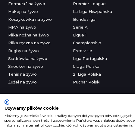
Formuła 1 na żywo
Premier League
Hokej na żywo
La Liga Hiszpańska
Koszykówka na żywo
Bundesliga
MMA na żywo
Serie A
Piłka nożna na żywo
Ligue 1
Piłka ręczna na żywo
Championship
Rugby na żywo
Eredivisie
Siatkówka na żywo
Liga Portugalska
Snooker na żywo
1. Liga Polska
Tenis na żywo
2. Liga Polska
Żużel na żywo
Puchar Polski
Używamy plików cookie
Możemy je zamieścić w celu analizy danych dotyczących odwiedzających, u
spersonalizowanych treści i zapewnienia Państwu wspaniałego doświadczen
Serwis wyłączni
informacji na temat plików cookie, których używamy, otwórz ustawienia.