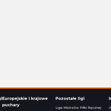
Polska Ekstraklasa
24 16:30
Aktualizacja: 24.11.2024 14:15
1 - 1
Stal Rzeszów
Raków Częstochowa
1 - 1
Korona Kielce
Polska Ekstraklasa
24 22:30
Aktualizacja: 24.11.2024 16:45
zeg
0 - 5
Bruk-Bet Termalica Nieciecza
Legia Warszawa
3 - 2
Cracovia
Polska Ekstraklasa
024 20:00
Aktualizacja: 23.11.2024 22:15
gi
Europejskie i krajowe
Pozostałe ligi
puchary
Liga Mistrzów Piłki Ręcznej
U