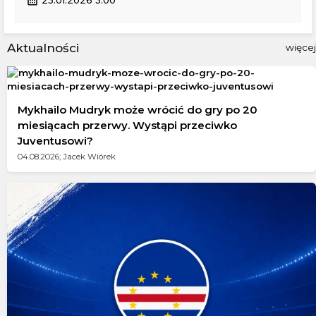
calendar_month
23.01.2026 3:00
Aktualności
więcej
Mykhailo Mudryk może wrócić do gry po 20
miesiącach przerwy. Wystąpi przeciwko
Juventusowi?
04.08.2026; Jacek Wiórek