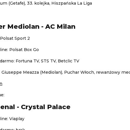
eum (Getafe), 33. kolejka, Hiszpańska La Liga
ter Mediolan - AC Milan
 Polsat Sport 2
ine: Polsat Box Go
darmo: Fortuna TV, STS TV, Betclic TV
io Giuseppe Meazza (Mediolan), Puchar Włoch, rewanżowy mec
an
e:
enal - Crystal Palace
ine: Viaplay