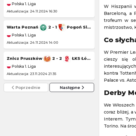
Polska 1. Liga
Polska 1. Liga
W Hiszpanii 
Aktualizacja: 24.11.2024 16:30
Aktualizacja: 23.11.20
Barceloną, a
trofeum w sez
mistrzostwo, K
Warta Poznań
2 - 1
Pogoń Siedlce
Wisła Kraków
Polska 1. Liga
Polska 1. Liga
Co słych
Aktualizacja: 24.11.2024 14:00
Aktualizacja: 22.11.20
W Premier Lea
Znicz Pruszków
2 - 2
ŁKS Łódź
Kotwica Kołobr
cieszy się 
interesującyc
Polska 1. Liga
Polska 1. Liga
kontra Totten
Aktualizacja: 23.11.2024 21:35
Aktualizacja: 22.11.2
Palace vs. Ast
Poprzednie
Następne
Derby M
We Włoszech w
coraz bliżej, 
Interem. Tym
Torino. Na śr