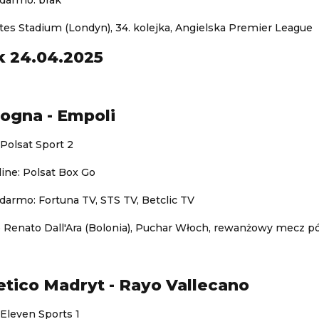
 darmo: brak
tes Stadium (Londyn), 34. kolejka, Angielska Premier League
 24.04.2025
logna - Empoli
 Polsat Sport 2
ine: Polsat Box Go
darmo: Fortuna TV, STS TV, Betclic TV
o Renato Dall'Ara (Bolonia), Puchar Włoch, rewanżowy mecz p
letico Madryt - Rayo Vallecano
 Eleven Sports 1