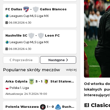
Grand Prix PLS
FC Dallas
-
Gallos Blancos
Leagues Cup MLS Liga MX
Liga Siatkówki Ko
06.08.2026 4:30
06.08.2026 20:00
Nashville SC
-
Leon FC
Leagues Cup MLS Liga MX
Challenger Grodz
06.08.2026 4:30
06.08.2026 23:00
Poprzednie
Następne
Popularne skróty meczów
więcej
Arka Gdynia
5 - 1
Stal Stalowa Wola
Górnik Łęczna
Od wtorku do 
Polska 1. Liga
Polska 1. Liga
lokalnych pu
Aktualizacja: 24.11.2024 19:00
Aktualizacja: 23.11.20
interesującyc
El Clasi
Polonia Warszawa
1 - 0
Ruch Chorzów
Chrobry Głogów