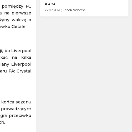
euro
, pomiędzy FC
27.07.2026; Jacek Wiórek
a na pierwsze
użyny walczą o
ciwko Getafe.
, bo Liverpool
kać na kilka
iany Liverpool
ru FA: Crystal
o końca sezonu
i z prowadzącym
gra przeciwko
ch.