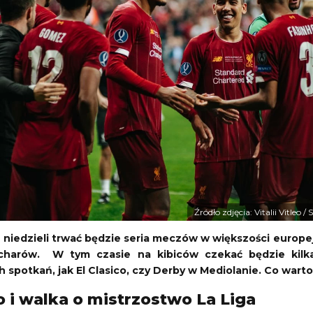
Tour de Pologne
biet
Kolarstwo
06.08.2026 19:50
Turniej ATP Challenger w Grodzisku Mazowieckim
Tour de France (kobiety)
isk Mazowiecki
Kolarstwo
06.08.2026 21:45
Źródło zdjęcia: Vitalii Vitleo 
2 - 2
GKS Tychy
Górnik Zabrze
1 - 0
Piast Gliwice
niedzieli trwać będzie seria meczów w większości europejs
Polska Ekstraklasa
charów. W tym czasie na kibiców czekać będzie kilk
24 19:30
Aktualizacja: 24.11.2024 19:30
h spotkań, jak El Clasico, czy Derby w Mediolanie. Co wart
co i walka o mistrzostwo La Liga
1 - 1
Odra Opole
Radomiak Radom
1 - 2
PGE FKS Stal Mielec