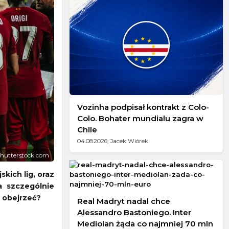
Vozinha podpisał kontrakt z Colo-
Colo. Bohater mundialu zagra w
Chile
04.08.2026; Jacek Wiórek
/ Shutterstock.com
kich lig, oraz
a szczególnie
o obejrzeć?
Real Madryt nadal chce
Alessandro Bastoniego. Inter
Mediolan żąda co najmniej 70 mln