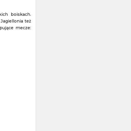
ch boiskach.
agiellonia też
ępujące mecze: