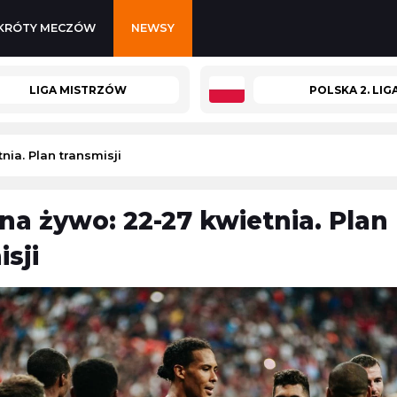
KRÓTY MECZÓW
NEWSY
LIGA MISTRZÓW
POLSKA 2. LIG
ia. Plan transmisji
na żywo: 22-27 kwietnia. Plan
Kozerki Open
Seattle Sounders
sji
 Liga MX
Challenger Grodzisk Mazowiecki
06.08.2026 23:00
Turniej ATP Challenger w Hagen
-
Chivas Guadalajara
 Liga MX
Challenger Hagen
07.08.2026 0:00