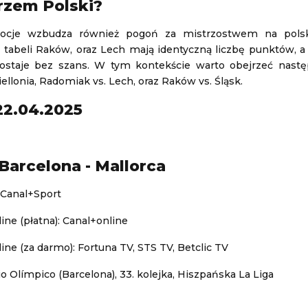
rzem Polski?
cje wzbudza również pogoń za mistrzostwem na polski
tabeli Raków, oraz Lech mają identyczną liczbę punktów, a J
ostaje bez szans. W tym kontekście warto obejrzeć nast
iellonia, Radomiak vs. Lech, oraz Raków vs. Śląsk.
22.04.2025
 Barcelona - Mallorca
 Canal+Sport
ine (płatna): Canal+online
ine (za darmo): Fortuna TV, STS TV, Betclic TV
io Olímpico (Barcelona), 33. kolejka, Hiszpańska La Liga