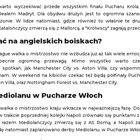
Polska Ekstraklasa
warto wyczekiwać przede wszystkim finału Pucharu Króla
24 16:30
Aktualizacja: 24.11.2024 14:15
 Realem Madryt. Dla obydwu drużyn jest to ogromna szans
onie. W lidze natomiast, gdzie również to właśnie te dr
atalończycy zmierzą się z Mallorcą, a "Królwscy" zagrają prze
1 - 1
Stal Rzeszów
Raków Częstochowa
1 - 1
Korona Kielce
Polska Ekstraklasa
ać na angielskich boiskach?
24 22:30
Aktualizacja: 24.11.2024 16:45
gue walka o mistrzostwo nie wzbudza już aż tak wiele emocji
zeg
0 - 5
Bruk-Bet Termalica Nieciecza
Legia Warszawa
3 - 2
Cracovia
obecnie ogromną przewagą. Mimo wszystko warto cze
h spotkań, jak Manchester City vs. Aston Villa, czy wspomn
Polska Ekstraklasa
ham. W weekend na kibiców czekać też będą półfinały Pucha
024 20:00
Aktualizacja: 23.11.2024 22:15
on Villa, oraz Nottingham Forest vs. Manchester City.
ediolanu w Pucharze Włoch
alka o mistrzostwo kraju wkracza w najważniejszą fazę. D
a w trakcie poprzedniej kolejki Napoli zrównało się punktam
 razem Mediolańczycy zmierzą się z AS Romą, a Napoli za
odę natomiast zaplanowano derby Mediolanu, w Pucharze Wło