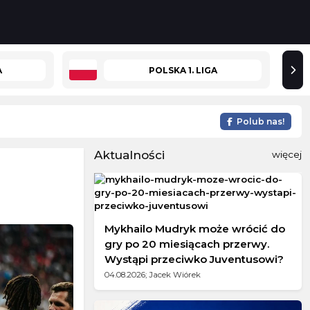
A
POLSKA 1. LIGA
Polub nas!
Aktualności
więcej
Mykhailo Mudryk może wrócić do
gry po 20 miesiącach przerwy.
Wystąpi przeciwko Juventusowi?
04.08.2026; Jacek Wiórek