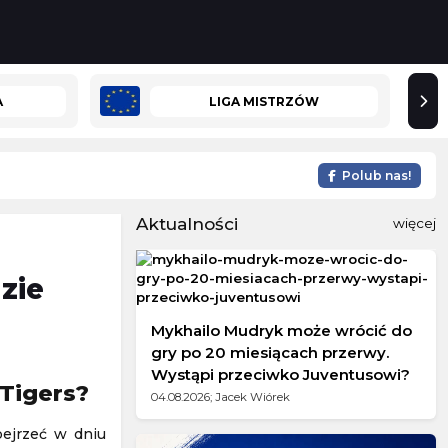
A
LIGA MISTRZÓW
Polub nas!
Aktualności
więcej
zie
Mykhailo Mudryk może wrócić do
gry po 20 miesiącach przerwy.
Wystąpi przeciwko Juventusowi?
 Tigers?
04.08.2026; Jacek Wiórek
bejrzeć w dniu