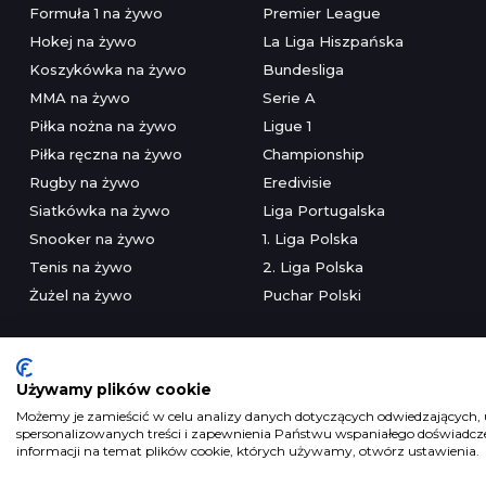
Formuła 1 na żywo
Premier League
Hokej na żywo
La Liga Hiszpańska
Koszykówka na żywo
Bundesliga
MMA na żywo
Serie A
Piłka nożna na żywo
Ligue 1
Piłka ręczna na żywo
Championship
Rugby na żywo
Eredivisie
Siatkówka na żywo
Liga Portugalska
Snooker na żywo
1. Liga Polska
Tenis na żywo
2. Liga Polska
Żużel na żywo
Puchar Polski
Używamy plików cookie
Możemy je zamieścić w celu analizy danych dotyczących odwiedzających, u
spersonalizowanych treści i zapewnienia Państwu wspaniałego doświadczen
Serwis wyłączni
informacji na temat plików cookie, których używamy, otwórz ustawienia.