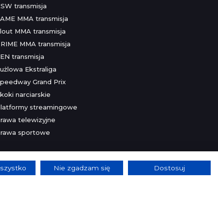
SW transmisja
AME MMA transmisja
lout MMA transmisja
RIME MMA transmisja
EN transmisja
użlowa Ekstraliga
peedway Grand Prix
koki narciarskie
latformy streamingowe
rawa telewizyjne
rawa sportowe
szystko
Nie zgadzam się
Dostosuj
lnie.
Szczegóły