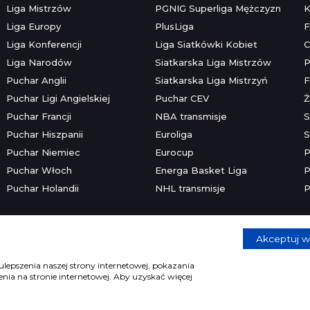
Liga Mistrzów
PGNIG Superliga Mężczyzn
K
Liga Europy
PlusLiga
F
Liga Konferencji
Liga Siatkówki Kobiet
C
Liga Narodów
Siatkarska Liga Mistrzów
P
Puchar Anglii
Siatkarska Liga Mistrzyń
F
Puchar Ligi Angielskiej
Puchar CEV
Ż
Puchar Francji
NBA transmisje
S
Puchar Hiszpanii
Euroliga
S
Puchar Niemiec
Eurocup
P
Puchar Włoch
Energa Basket Liga
P
Puchar Holandii
NHL transmisje
P
Akceptuj w
Copyright © 2026 mecze.com
Kontakt
•
Reklama
•
Polityka prywatności
lepszenia naszej strony internetowej, pokazania
ia na stronie internetowej. Aby uzyskać więcej
e dla osób powyżej 18 lat. Hazard może uzależniać. Graj odpowiedzia