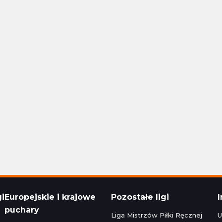
Polska Ekstraklasa
24 16:30
Aktualizacja: 24.11.2024 14:15
1 - 1
Stal Rzeszów
Raków Częstochowa
1 - 1
Korona Kielce
Polska Ekstraklasa
24 22:30
Aktualizacja: 24.11.2024 16:45
zeg
0 - 5
Bruk-Bet Termalica Nieciecza
Legia Warszawa
3 - 2
Cracovia
Polska Ekstraklasa
024 20:00
Aktualizacja: 23.11.2024 22:15
gi
Europejskie i krajowe
Pozostałe ligi
puchary
Liga Mistrzów Piłki Ręcznej
U