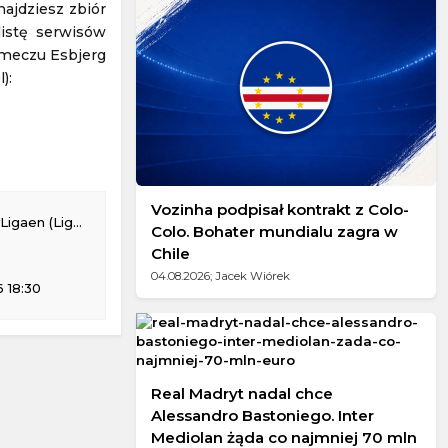
najdziesz zbiór
listę serwisów
 meczu Esbjerg
):
Vozinha podpisał kontrakt z Colo-
iga Duńska Żużel)
Colo. Bohater mundialu zagra w
Chile
04.08.2026; Jacek Wiórek
 18:30
Real Madryt nadal chce
Alessandro Bastoniego. Inter
Mediolan żąda co najmniej 70 mln