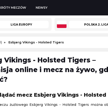
KRÓTY MECZÓW
NEWSY
LIGA EUROPY
POLSKA 2. LIG
l)
Esbjerg Vikings - Holsted Tigers
 Vikings - Holsted Tigers –
PGA Tour
isja online i mecz na żywo, gd
Golf
ć?
08.08.2026 2:00
Botic Van De Zandschulp
-
Hubert Hurkacz
lądać mecz Esbjerg Vikings - Holsted
ATP Montreal
czu żużlowego Esbjerg Vikings - Holsted Tigers można o
08.08.2026 2:10