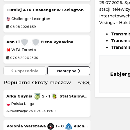
29.07.2026. Sp
stacji telewi
Turniej ATP Challenger w Lexington
PRIME MMA 18
internetowych
Challenger Lexington
Prime MMA
Vikings - Hol
08.08.2026 1:59
08.08.2026 2:00
Transmi
Transmis
PRIME MMA Summ
Ann Li
-
Elena Rybakina
Transmis
WTA Toronto
Prime MMA
07.08.2026 23:30
08.08.2026 2:00
Poprzednie
Następne
Esbjer
Popularne skróty meczów
więcej
Arka Gdynia
5 - 1
Stal Stalowa Wola
Górnik Łęczna
Polska 1. Liga
Polska 1. Liga
Aktualizacja: 24.11.2024 19:00
Aktualizacja: 23.11.20
Polonia Warszawa
1 - 0
Ruch Chorzów
Chrobry Głogów