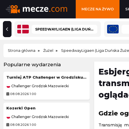
MECZE NA ŻYWO
S
SPEEDWAYLIGAEN (LIGA DUŃSKA ŻUŻEL)
Strona główna
Żużel
SpeedwayLigaen (Liga Duńska Żuże
Popularne wydarzenia
Esbjerg
Turniej ATP Challenger w Grodzisku Mazowieckim
PRIME MMA
transm
Challenger Grodzisk Mazowiecki
Prime MMA
ogląda
08.08.2026 1:00
08.08.2026 2:00
Kozerki Open
Prime Show MMA
Gdzie og
Challenger Grodzisk Mazowiecki
Prime MMA
Transmisję me
08.08.2026 1:00
08.08.2026 2:00