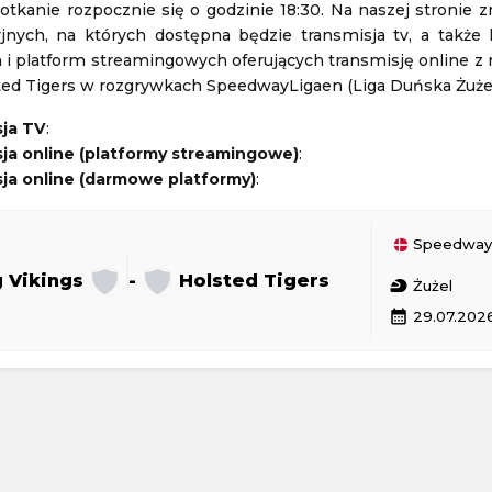
otkanie rozpocznie się o godzinie 18:30. Na naszej stronie z
zyjnych, na których dostępna będzie transmisja tv, a także 
Estoril
-
FC Famalicão
 i platform streamingowych oferujących transmisję online z
Liga Portugalska
sted Tigers w rozgrywkach SpeedwayLigaen (Liga Duńska Żużel
07.08.2026 23:15
sja TV
:
ja online (platformy streamingowe)
:
er Festival
PFL
ja online (darmowe platformy)
:
Professional Fighters League
08.08.2026 8:00
SpeedwayLigaen (L
g Vikings
-
Holsted Tigers
sports_motorsports
Żużel
calendar_month
29.07.2026
2 - 2
GKS Tychy
Górnik Zabrze
1 - 0
Piast Gliwice
Polska Ekstraklasa
24 19:30
Aktualizacja: 24.11.2024 19:30
1 - 1
Odra Opole
Radomiak Radom
1 - 2
PGE FKS Stal Mielec