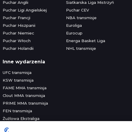
Puchar Anglii
Siatkarska Liga Mistrzyń
Puchar Ligi Angielskiej
Puchar CEV
Puchar Francji
NBA transmisje
Puchar Hiszpanii
Euroliga
Puchar Niemiec
Eurocup
Puchar Włoch
Energa Basket Liga
Puchar Holandii
NHL transmisje
Inne wydarzenia
UFC transmisja
KSW transmisja
FAME MMA transmisja
Clout MMA transmisja
PRIME MMA transmisja
FEN transmisja
Żużlowa Ekstraliga
Speedway Grand Prix