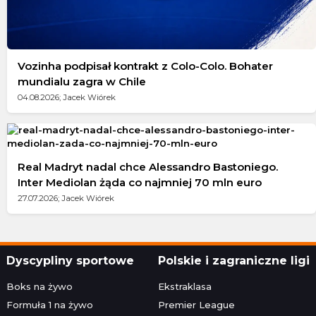
Vozinha podpisał kontrakt z Colo-Colo. Bohater
mundialu zagra w Chile
04.08.2026; Jacek Wiórek
Real Madryt nadal chce Alessandro Bastoniego.
Inter Mediolan żąda co najmniej 70 mln euro
27.07.2026; Jacek Wiórek
Dyscypliny sportowe
Polskie i zagraniczne ligi
Boks na żywo
Ekstraklasa
Formuła 1 na żywo
Premier League