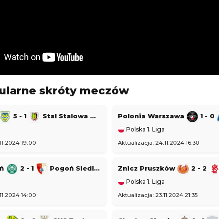
Polska Ekstraklasa
24 16:30
Aktualizacja: 24.11.2024 14:15
1 - 1
Stal Rzeszów
Raków Częstochowa
1 - 1
Korona Kielce
Polska Ekstraklasa
24 22:30
Aktualizacja: 24.11.2024 16:45
ularne skróty meczów
zeg
0 - 5
Bruk-Bet Termalica Nieciecza
Legia Warszawa
3 - 2
Cracovia
Polska Ekstraklasa
5 - 1
Stal Stalowa Wola
Polonia Warszawa
1 - 0
024 20:00
Aktualizacja: 23.11.2024 22:15
Polska 1. Liga
.11.2024 19:00
Aktualizacja: 24.11.2024 16:30
ań
2 - 1
Pogoń Siedlce
Znicz Pruszków
2 - 2
Polska 1. Liga
.11.2024 14:00
Aktualizacja: 23.11.2024 21:35