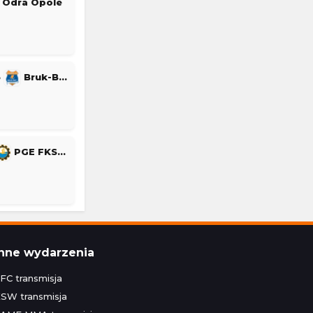
Odra Opole
5
Bruk-Bet Termalica Nieciecza
PGE FKS Stal Mielec
Inne wydarzenia
FC transmisja
SW transmisja