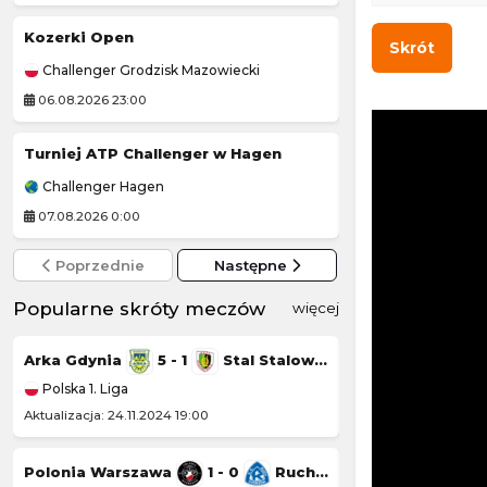
Kozerki Open
Inter Turku
-
Skrót
Challenger Grodzisk Mazowiecki
Liga Konferencji 
06.08.2026 23:00
06.08.2026 19:00
Turniej ATP Challenger w Hagen
Turniej ATP Chal
Challenger Hagen
Challenger Lexin
07.08.2026 0:00
07.08.2026 1:59
Poprzednie
Następne
Popularne skróty meczów
więcej
Arka Gdynia
5 - 1
Stal Stalowa Wola
Górnik Łęczna
Polska 1. Liga
Polska 1. Liga
Aktualizacja: 24.11.2024 19:00
Aktualizacja: 23.11.20
Polonia Warszawa
1 - 0
Ruch Chorzów
Chrobry Głogów