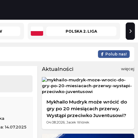
W
POLSKA 2. LIGA
Polub nas!
Aktualności
więcej
Mykhailo Mudryk może wrócić do
gry po 20 miesiącach przerwy.
Wystąpi przeciwko Juventusowi?
ka
04.08.2026; Jacek Wiórek
a: 14.07.2025