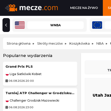
MECZE NA ŻYWO
S
WNBA
Strona główna
Skróty meczów
Koszykówka
NBA
Popularne wydarzenia
Grand Prix PLS
Tour de Pologne
T
Liga Siatkówki Kobiet
Kolarstwo
06.08.2026 20:00
06.08.2026 19:50
Turniej ATP Challenger w Grodzisku Mazowieckim
Tour de France (
Utah Ja
Challenger Grodzisk Mazowiecki
Kolarstwo
06.08.2026 23:00
06.08.2026 21:45