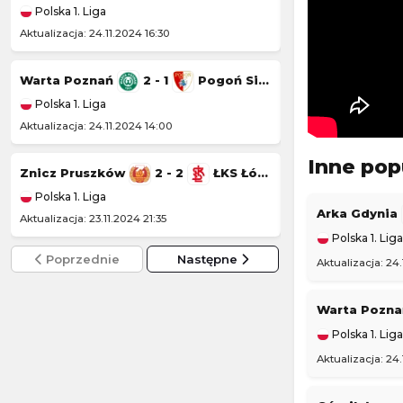
Polska 1. Liga
Polska 1. Liga
Aktualizacja: 24.11.2024 16:30
Aktualizacja: 23.11.20
Warta Poznań
2 - 1
Pogoń Siedlce
Wisła Kraków
Polska 1. Liga
Polska 1. Liga
Aktualizacja: 24.11.2024 14:00
Aktualizacja: 22.11.20
Inne pop
Znicz Pruszków
2 - 2
ŁKS Łódź
Kotwica Kołobr
Polska 1. Liga
Polska 1. Liga
Arka Gdynia
Aktualizacja: 23.11.2024 21:35
Aktualizacja: 22.11.2
Polska 1. Liga
Poprzednie
Następne
Aktualizacja: 24
Warta Pozn
Polska 1. Liga
Aktualizacja: 24