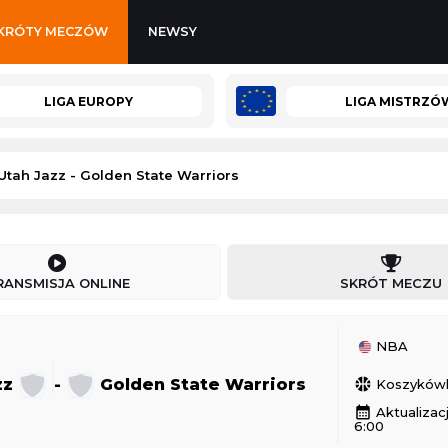
KRÓTY MECZÓW
NEWSY
LIGA EUROPY
LIGA MISTRZÓ
Utah Jazz - Golden State Warriors
KuPS
-
Universitatea Craiova
RANSMISJA ONLINE
SKRÓT MECZU
Liga Europy
06.08.2026 19:00
NBA
kobiety)
Losowanie Pucharu Polski
zz
-
Golden State Warriors
sports_basketball
Koszyków
Puchar Polski
calendar_month
Aktualizacj
6:00
06.08.2026 19:30