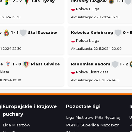
na
2 - 2
GKS Tychy
Chrobry Głogów
1 - 1
Polska 1. Liga
11.2024 19:30
Aktualizacja: 23.11.2024 16:30
ów
1 - 1
Stal Rzeszów
Kotwica Kołobrzeg
0 - 
Polska 1. Liga
11.2024 22:30
Aktualizacja: 22.11.2024 20:00
ze
1 - 0
Piast Gliwice
Radomiak Radom
1 - 2
klasa
Polska Ekstraklasa
11.2024 19:30
Aktualizacja: 24.11.2024 14:15
gi
Europejskie i krajowe
Pozostałe ligi
puchary
Liga Mistrzów Piłki Ręcznej
U
Liga Mistrzów
PGNIG Superliga Mężczyzn
K