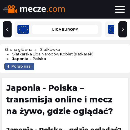
LIGA EUROPY
Strona główna
Siatkówka
Siatkarska Liga Narodów Kobiet (siatkarek)
Japonia - Polska
Polub nas!
Japonia - Polska –
transmisja online i mecz
na żywo, gdzie oglądać?
Japonia - Polska – gdzie oglądać?