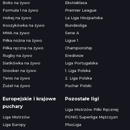
Boks na żywo
Ekstraklasa
Formuła 1 na żywo
Premier League
Hokej na żywo
La Liga Hiszpańska
Koszykówka na żywo
Bundesliga
MMA na żywo
Serie A
Piłka nożna na żywo
Ligue 1
Piłka ręczna na żywo
Championship
Rugby na żywo
Eredivisie
Siatkówka na żywo
Liga Portugalska
Snooker na żywo
1. Liga Polska
Tenis na żywo
2. Liga Polska
Żużel na żywo
Puchar Polski
Europejskie i krajowe
Pozostałe ligi
puchary
Liga Mistrzów Piłki Ręcznej
Liga Mistrzów
PGNIG Superliga Mężczyzn
Liga Europy
PlusLiga