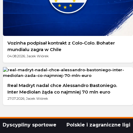
Vozinha podpisał kontrakt z Colo-Colo. Bohater
mundialu zagra w Chile
04.08.2026; Jacek Wiórek
Real Madryt nadal chce Alessandro Bastoniego.
Inter Mediolan żąda co najmniej 70 mln euro
27.07.2026; Jacek Wiórek
Dyscypliny sportowe
Polskie i zagraniczne ligi