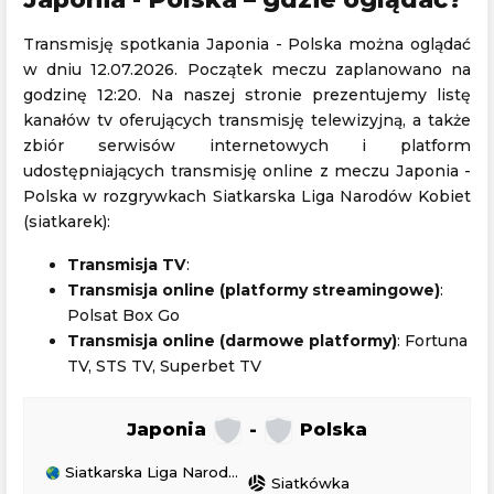
Transmisję spotkania Japonia - Polska można oglądać
w dniu 12.07.2026. Początek meczu zaplanowano na
godzinę 12:20. Na naszej stronie prezentujemy listę
kanałów tv oferujących transmisję telewizyjną, a także
zbiór serwisów internetowych i platform
udostępniających transmisję online z meczu Japonia -
Polska w rozgrywkach Siatkarska Liga Narodów Kobiet
(siatkarek):
Transmisja TV
:
Transmisja online (platformy streamingowe)
:
Polsat Box Go
Transmisja online (darmowe platformy)
: Fortuna
TV, STS TV, Superbet TV
Japonia
-
Polska
Siatkarska Liga Narodów Kobiet (siatkarek)
sports_volleyball
Siatkówka