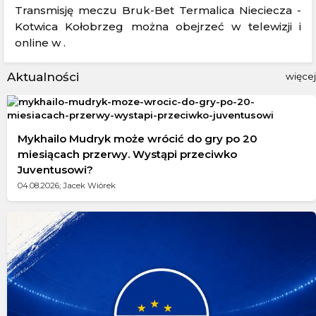
Transmisję meczu Bruk-Bet Termalica Nieciecza -
Kotwica Kołobrzeg można obejrzeć w telewizji i
online w .
Aktualności
więcej
Mykhailo Mudryk może wrócić do gry po 20
miesiącach przerwy. Wystąpi przeciwko
Juventusowi?
04.08.2026; Jacek Wiórek