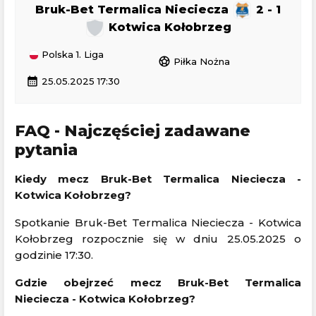
Bruk-Bet Termalica Nieciecza
2 - 1
Kotwica Kołobrzeg
Polska 1. Liga
sports_soccer
Piłka Nożna
calendar_month
25.05.2025 17:30
FAQ - Najczęściej zadawane
pytania
Kiedy mecz Bruk-Bet Termalica Nieciecza -
Kotwica Kołobrzeg?
Spotkanie Bruk-Bet Termalica Nieciecza - Kotwica
Kołobrzeg rozpocznie się w dniu 25.05.2025 o
godzinie 17:30.
Gdzie obejrzeć mecz Bruk-Bet Termalica
Nieciecza - Kotwica Kołobrzeg?