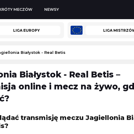
KRÓTY MECZÓW
NEWSY
LIGA EUROPY
LIGA MISTRZÓ
agiellonia Białystok - Real Betis
onia Białystok - Real Betis –
Turniej ATP Challenger w Grodzisku Mazowieckim
Miedź Legnica
-
Pogoń Grodzisk Mazowiecki
isja online i mecz na żywo, gd
isk Mazowiecki
Polska 1. Liga
ć?
08.08.2026 17:30
Puszcza Niepołomice
-
Odra Opole
lądać transmisję meczu Jagiellonia Bi
isk Mazowiecki
Polska 1. Liga
is?
08.08.2026 17:30