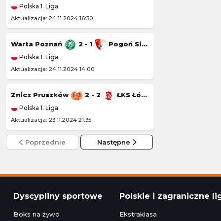
Polska 1. Liga
Polska 1. Liga
Aktualizacja: 24.11.2024 16:30
Aktualizacja: 23.11.20
Warta Poznań
2 - 1
Pogoń Siedlce
Wisła Kraków
Polska 1. Liga
Polska 1. Liga
Aktualizacja: 24.11.2024 14:00
Aktualizacja: 22.11.20
Znicz Pruszków
2 - 2
ŁKS Łódź
Kotwica Kołobr
Polska 1. Liga
Polska 1. Liga
Aktualizacja: 23.11.2024 21:35
Aktualizacja: 22.11.2
Poprzednie
Następne
Dyscypliny sportowe
Polskie i zagraniczne li
Boks na żywo
Ekstraklasa