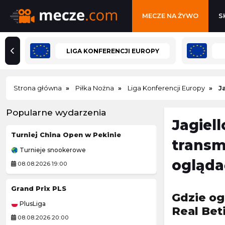
MECZE NA ŻYWO
S
LIGA KONFERENCJI EUROPY
Strona główna
Piłka Nożna
Liga Konferencji Europy
J
Popularne wydarzenia
Jagiell
Turniej China Open w Pekinie
transm
Turnieje snookerowe
Challenger Grodz
ogląda
08.08.2026 19:00
09.08.2026 1:00
Grand Prix PLS
Kozerki Open
Gdzie og
PlusLiga
Challenger Grodz
Real Bet
08.08.2026 20:00
09.08.2026 1:00