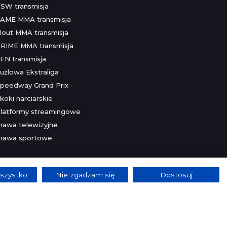
SW transmisja
AME MMA transmisja
lout MMA transmisja
RIME MMA transmisja
EN transmisja
użlowa Ekstraliga
peedway Grand Prix
koki narciarskie
latformy streamingowe
rawa telewizyjne
rawa sportowe
szystko
Nie zgadzam się
Dostosuj
lnie.
Szczegóły