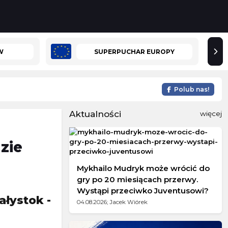
W
SUPERPUCHAR EUROPY
Polub nas!
Aktualności
więcej
zie
Mykhailo Mudryk może wrócić do
gry po 20 miesiącach przerwy.
Wystąpi przeciwko Juventusowi?
ałystok -
04.08.2026; Jacek Wiórek