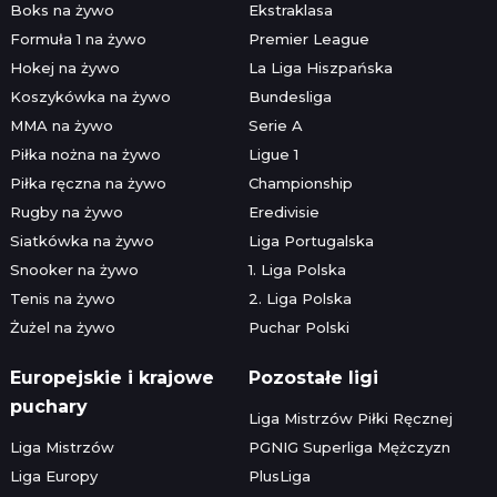
Boks na żywo
Ekstraklasa
Formuła 1 na żywo
Premier League
Hokej na żywo
La Liga Hiszpańska
Koszykówka na żywo
Bundesliga
MMA na żywo
Serie A
Piłka nożna na żywo
Ligue 1
Piłka ręczna na żywo
Championship
Rugby na żywo
Eredivisie
Siatkówka na żywo
Liga Portugalska
Snooker na żywo
1. Liga Polska
Tenis na żywo
2. Liga Polska
Żużel na żywo
Puchar Polski
Europejskie i krajowe
Pozostałe ligi
puchary
Liga Mistrzów Piłki Ręcznej
Liga Mistrzów
PGNIG Superliga Mężczyzn
Liga Europy
PlusLiga