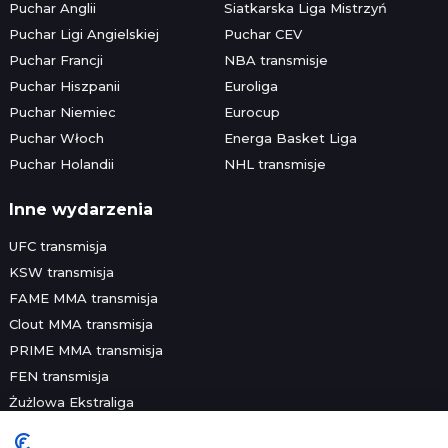
Puchar Anglii
Siatkarska Liga Mistrzyń
Puchar Ligi Angielskiej
Puchar CEV
Puchar Francji
NBA transmisje
Puchar Hiszpanii
Euroliga
Puchar Niemiec
Eurocup
Puchar Włoch
Energa Basket Liga
Puchar Holandii
NHL transmisje
Inne wydarzenia
UFC transmisja
KSW transmisja
FAME MMA transmisja
Clout MMA transmisja
PRIME MMA transmisja
FEN transmisja
Żużlowa Ekstraliga
Speedway Grand Prix