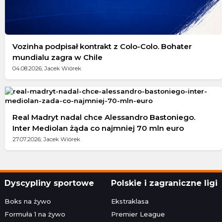
Vozinha podpisał kontrakt z Colo-Colo. Bohater
mundialu zagra w Chile
04.08.2026; Jacek Wiórek
Real Madryt nadal chce Alessandro Bastoniego.
Inter Mediolan żąda co najmniej 70 mln euro
27.07.2026; Jacek Wiórek
Dyscypliny sportowe
Polskie i zagraniczne ligi
Boks na żywo
Ekstraklasa
Formuła 1 na żywo
Premier League